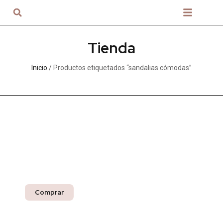
Sobre nosotros
Tienda
Inicio
/ Productos etiquetados “sandalias cómodas”
Nuestros productos
para entrega inmediata
Compra segura con La Tía de la USA
Comprar