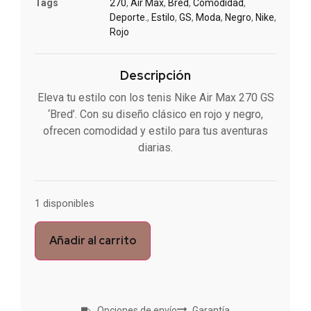
Tags
270
,
Air Max
,
Bred
,
Comodidad
,
Deporte.
,
Estilo
,
GS
,
Moda
,
Negro
,
Nike
,
Rojo
Descripción
Eleva tu estilo con los tenis Nike Air Max 270 GS
‘Bred’. Con su diseño clásico en rojo y negro,
ofrecen comodidad y estilo para tus aventuras
diarias.
1 disponibles
Añadir al carrito
Opciones de envío
Garantía