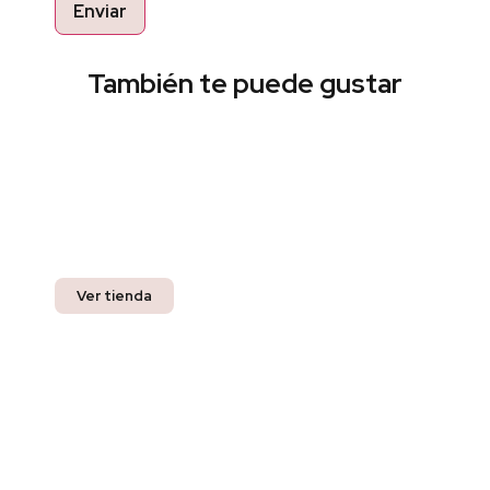
También te puede gustar
Encuentra el estilo perfecto
Pregunta por nuestros productos listos para
entrega inmediata y recibe un 10% off en tu
compra.
Ver tienda