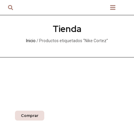
Sobre nosotros
Tienda
Inicio
/ Productos etiquetados “Nike Cortez”
Nuestros productos
para entrega inmediata
Compra segura con La Tía de la USA
Comprar