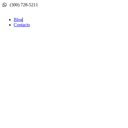
Ir
(300) 728-5211‬
al
contenido
Blog
Contacto