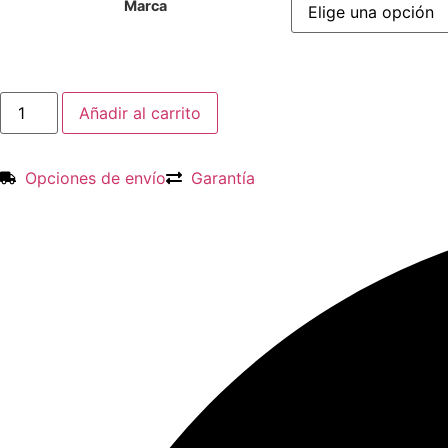
Marca
Termos
Añadir al carrito
Variados
64,
40
y
Opciones de envío
Garantía
20
oz
cantidad