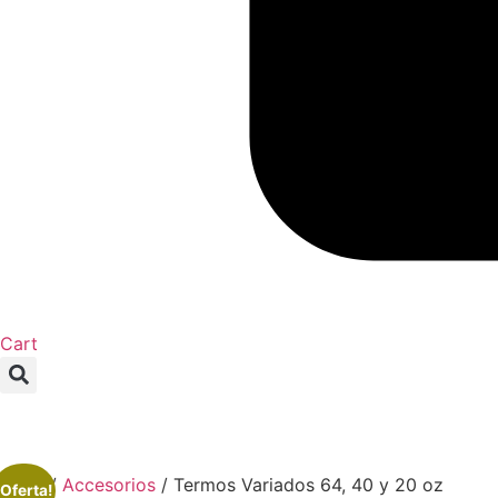
Cart
Inicio
/
Accesorios
/ Termos Variados 64, 40 y 20 oz
¡Oferta!