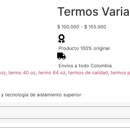
Termos Varia
Rango
$
100.000
-
$
155.000
de
precios:
desde
Producto 100% original
$ 100.000
hasta
Envios a todo Colombia
$ 155.000
 oz
,
termo 40 oz
,
termo 64 oz
,
termos de calidad
,
termos p
y tecnología de aislamiento superior