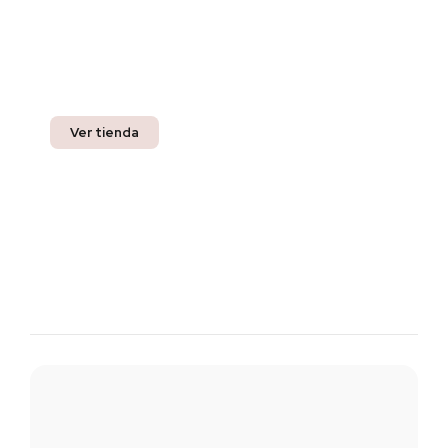
Encuentra el estilo perfecto
Pregunta por nuestros productos listos para
entrega inmediata y recibe un 10% off en tu
compra.
Ver tienda