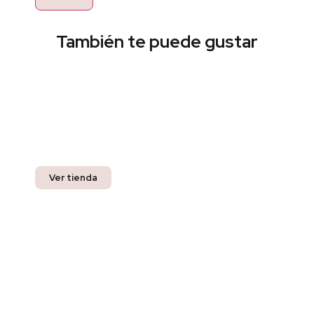
También te puede gustar
Encuentra el estilo perfecto
Pregunta por nuestros productos listos para
entrega inmediata y recibe un 10% off en tu
compra.
Ver tienda