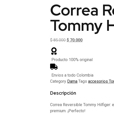
Correa R
Tommy Hi
El
El
$
85.000
$
70.000
precio
precio
original
actual
era:
es:
Producto 100% original
$ 85.000.
$ 70.000.
Envios a todo Colombia
Category
Dama
Tags
accesorios To
Descripción
Correa Reversible Tommy Hilfiger: e
premium. ¡Perfecto!