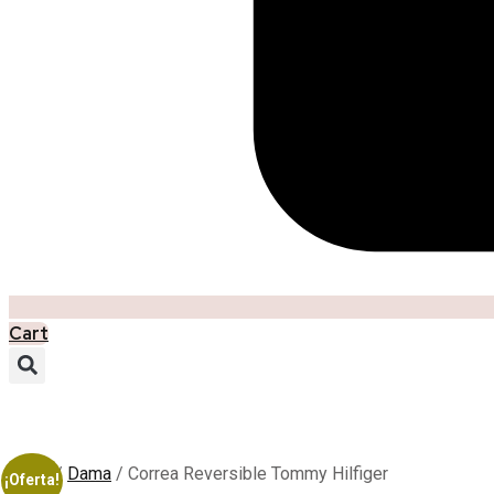
Cart
Inicio
/
Dama
/ Correa Reversible Tommy Hilfiger
¡Oferta!