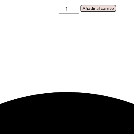
Correa
Añadir al carrito
Reversible
Tommy
Hilfiger
cantidad