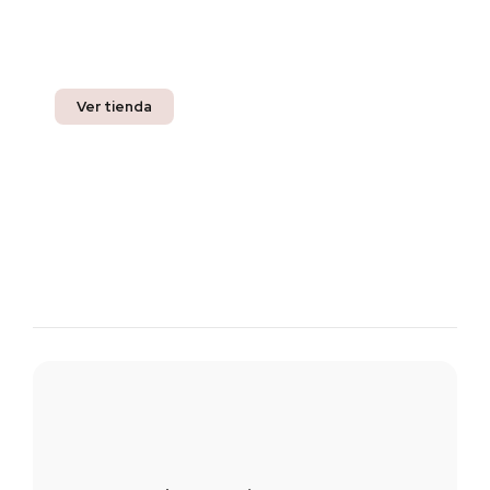
Pregunta por nuestros productos listos para
entrega inmediata y recibe un 10% off en tu
compra.
Ver tienda