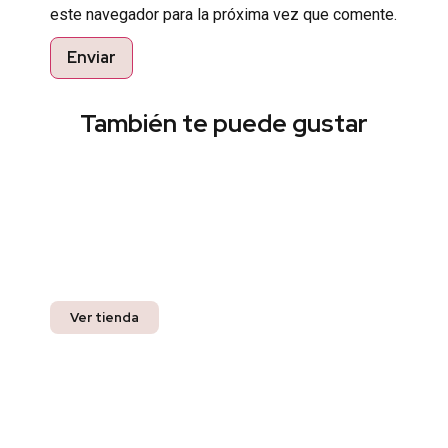
este navegador para la próxima vez que comente.
También te puede gustar
Encuentra el estilo perfecto
Pregunta por nuestros productos listos para
entrega inmediata y recibe un 10% off en tu
compra.
Ver tienda