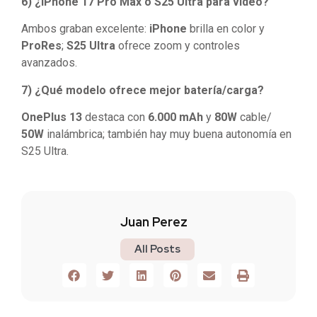
6) ¿iPhone 17 Pro Max o S25 Ultra para vídeo?
Ambos graban excelente:
iPhone
brilla en color y
ProRes
;
S25 Ultra
ofrece zoom y controles
avanzados.
7) ¿Qué modelo ofrece mejor batería/carga?
OnePlus 13
destaca con
6.000 mAh
y
80W
cable/
50W
inalámbrica; también hay muy buena autonomía en
S25 Ultra.
Juan Perez
All Posts