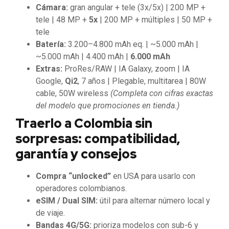
Cámara:
gran angular + tele (3x/5x) | 200 MP +
tele | 48 MP +
5x
| 200 MP + múltiples | 50 MP +
tele
Batería:
3.200–4.800 mAh eq. | ~5.000 mAh |
~5.000 mAh | 4.400 mAh |
6.000 mAh
Extras:
ProRes/RAW | IA Galaxy, zoom | IA
Google,
Qi2
, 7 años | Plegable, multitarea | 80W
cable, 50W wireless
(Completa con cifras exactas
del modelo que promociones en tienda.)
Traerlo a Colombia sin
sorpresas: compatibilidad,
garantía y consejos
Compra “unlocked”
en USA para usarlo con
operadores colombianos.
eSIM / Dual SIM:
útil para alternar número local y
de viaje.
Bandas 4G/5G:
prioriza modelos con sub-6 y