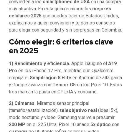
convierten a los
smartphones de USA
en una compra
muy atractiva. En esta guía reunimos los
mejores
celulares 2025
que puedes traer de Estados Unidos,
explicamos a quién convienen y te damos consejos
para elegir con seguridad y sin sorpresas en Colombia.
Cómo elegir: 6 criterios clave
en 2025
1) Rendimiento y eficiencia.
Apple inauguró el
A19
Pro
en los iPhone 17 Pro, mientras que Qualcomm
empuja el
Snapdragon 8 Elite
en Android de alta gama
y Google avanza con
Tensor G5
en los Pixel 10. Estos
tres marcan la pauta en CPU/IA y consumo.
2) Cámaras.
Miramos sensor principal
(tamaño/estabilización),
teleobjetivo real
(ideal 5x),
modo nocturno y vídeo. Samsung vuelve a presumir
200 MP
en el S25 Ultra; Pixel 10 añade
5x óptico
con
su magia de IA; Apple refina colores y vídeo