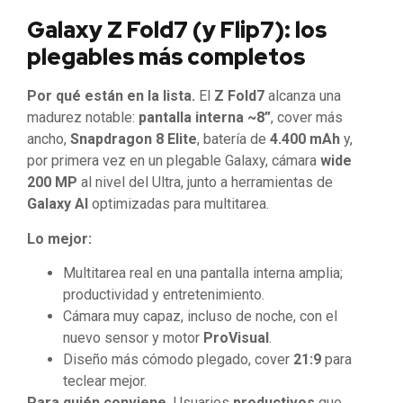
Galaxy Z Fold7 (y Flip7): los
plegables más completos
Por qué están en la lista.
El
Z Fold7
alcanza una
madurez notable:
pantalla interna ~8”
, cover más
ancho,
Snapdragon 8 Elite
, batería de
4.400 mAh
y,
por primera vez en un plegable Galaxy, cámara
wide
200 MP
al nivel del Ultra, junto a herramientas de
Galaxy AI
optimizadas para multitarea.
Lo mejor:
Multitarea real en una pantalla interna amplia;
productividad y entretenimiento.
Cámara muy capaz, incluso de noche, con el
nuevo sensor y motor
ProVisual
.
Diseño más cómodo plegado, cover
21:9
para
teclear mejor.
Para quién conviene.
Usuarios
productivos
que