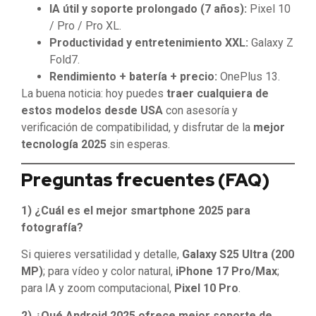
IA útil y soporte prolongado (7 años):
Pixel 10
/ Pro / Pro XL.
Productividad y entretenimiento XXL:
Galaxy Z
Fold7.
Rendimiento + batería + precio:
OnePlus 13.
La buena noticia: hoy puedes
traer cualquiera de
estos modelos desde USA
con asesoría y
verificación de compatibilidad, y disfrutar de la
mejor
tecnología 2025
sin esperas.
Preguntas frecuentes (FAQ)
1) ¿Cuál es el mejor smartphone 2025 para
fotografía?
Si quieres versatilidad y detalle,
Galaxy S25 Ultra (200
MP)
; para vídeo y color natural,
iPhone 17 Pro/Max
;
para IA y zoom computacional,
Pixel 10 Pro
.
2) ¿Qué Android 2025 ofrece mejor soporte de