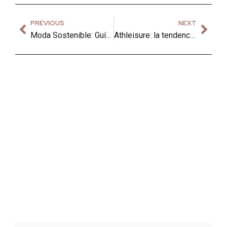
PREVIOUS
NEXT
Moda Sostenible: Guía Definitiva para Vestir con Estilo y Conciencia en 2024
Athleisure: la tendencia de llevar ropa deportiva en cualquier ocasión