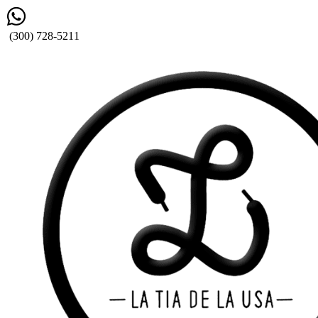
Ir
al
(300) 728-5211‬
contenido